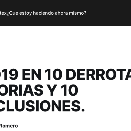
tex
¿Que estoy haciendo ahora mismo?
019 EN 10 DERROTA
ORIAS Y 10
LUSIONES.
 Romero