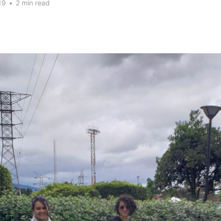
19
•
2 min read