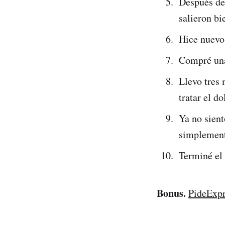
Después de
salieron bi
Hice nuevo
Compré un
Llevo tres 
tratar el do
Ya no sien
simplement
Terminé el 
Bonus.
PideExpr