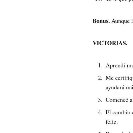
Bonus.
Aunque lo
VICTORIAS.
Aprendí mu
Me certifi
ayudará má
Comencé a 
El cambio d
feliz.