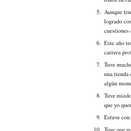
Aunque ten
logrado co
cuestiones
Este año t
carrera pro
Tuve mucho
una tienda 
algún mome
Tuve miedo
que yo quer
Estuve con 
Tuve que pa