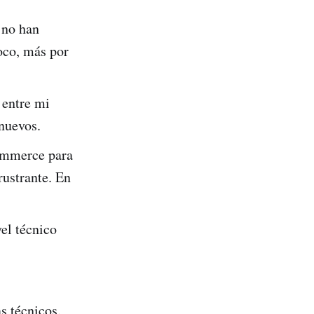
 no han
oco, más por
 entre mi
 nuevos.
ommerce para
rustrante. En
el técnico
s técnicos.