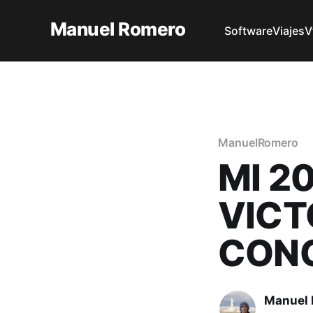
Manuel Romero
Software
Viajes
V
ManuelRomero
MI 2
VICT
CONC
Manuel