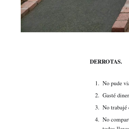
DERROTAS.
No pude vi
Gasté dine
No trabajé
No compartí
todos lleva