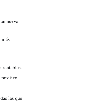
, un nuevo
r más
 rentables.
 positivo.
das las que