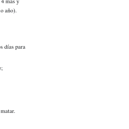
 4 más y
lo año).
os días para
e;
 matar.