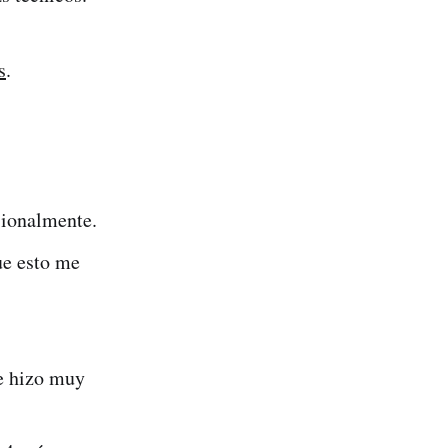
s
.
sionalmente.
ue esto me
me hizo muy