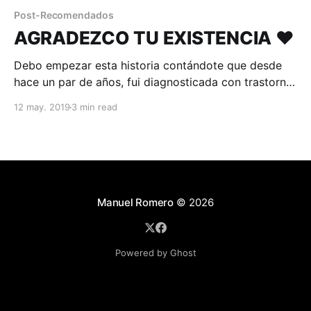
Post-Recomendados
AGRADEZCO TU EXISTENCIA ❤️
Debo empezar esta historia contándote que desde
hace un par de años, fui diagnosticada con trastorno
de ansiedad; se trata de un trastorno psicológico
12 may. 2019
3 min read
que, en palabras no técnicas, hace que las personas
sientan un temor impresionante a todo lo que le
genera pánico
Manuel Romero
© 2026
Powered by Ghost