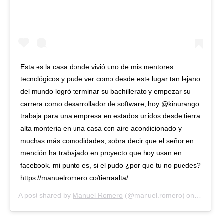
Esta es la casa donde vivió uno de mis mentores
tecnológicos y pude ver como desde este lugar tan lejano
del mundo logró terminar su bachillerato y empezar su
carrera como desarrollador de software, hoy @kinurango
trabaja para una empresa en estados unidos desde tierra
alta monteria en una casa con aire acondicionado y
muchas más comodidades, sobra decir que el señor en
mención ha trabajado en proyecto que hoy usan en
facebook. mi punto es, si el pudo ¿por que tu no puedes?
https://manuelromero.co/tierraalta/
A post shared by
Manuel Romero
(@manuel.romero) on
Mar 24,