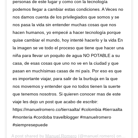
personas de este lugar y como con la tecnología
podemos llegar a cambiar estas condiciones. A Veces no
nos damos cuenta de los privilegiados que somos y se
nos pasa la vida sin entender muchas cosas que nos
hacen humanos, yo empecé a hacer tecnología porque
quise cambiar el mundo, hoy intenté hacerlo y la vida En
la imagen se ve todo el proceso que tiene que hacer una
niña para llevar un poquito de agua NO POTABLE a su
casa, de esas cosas que uno no ve en la ciudad y que
pasan en muchísimas casas de mi país. Por eso es que
es importante viajar, para salir de la burbuja en la que
nos movemos y entender que no todos tienen la suerte
que tenemos nosotros. Si quieren conocer mas de este
viaje les dejo un post que acabo de escribir:
https://manuelromero.co/tierraalta/ #colombia #tierraalta
#monteria #cordoba travelblogger #manuelromero
#siempresepuede
A post shared by
Manuel Romero
(@manuel.romero) on
Mar 24,