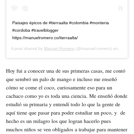
Paisajes épicos de #tierraalta #colombia #monteria
#cordoba #travelblogger
https://manuelromero.co/tierraalta/
A post shared by
Manuel Romero
(@manuel.romero) on
Mar 24,
Hoy fui a conocer una de sus primeras casas, me contó
que sembró un palo de mango e incluso me enseñó
cómo se come el coco, curiosamente eso para un
cachaco como yo es toda una ciencia. Me enseñó donde
estudió su primaria y entendí todo lo que la gente de
aquí tiene que pasar para poder estudiar un poco, y de
hecho es un milagro los que logran hacerlo pues
muchos niños se ven obligados a trabajar para mantener